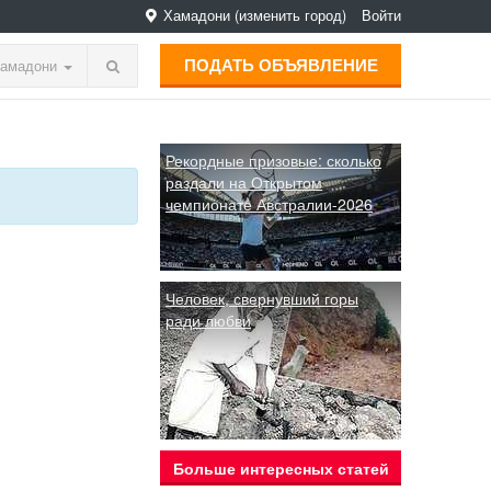
Хамадони
(изменить город)
Войти
ПОДАТЬ ОБЪЯВЛЕНИЕ
амадони
Рекордные призовые: сколько
раздали на Открытом
чемпионате Австралии-2026
Человек, свернувший горы
ради любви
Больше интересных статей