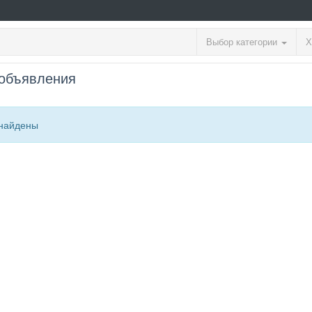
Выбор категории
Х
объявления
найдены