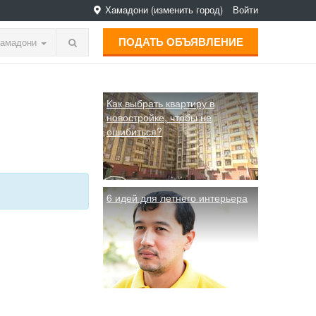
Хамадони
(изменить город)
Войти
ПОДАТЬ ОБЪЯВЛЕНИЕ
амадони
Как выбрать квартиру в
новостройке, чтобы не
ошибиться?
6 идей для летнего интерьера